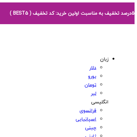
5درصد تخفیف به مناسبت اولین خرید: کد تخفیف ( BEST5 )
زبان
دلار
یورو
تومان
لیر
انگلیسی
فرانسوی
اسپانیایی
چینی
ژاپنی