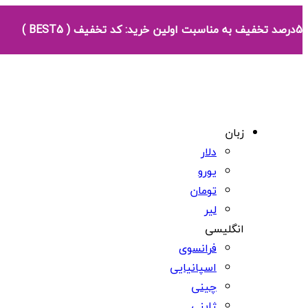
5درصد تخفیف به مناسبت اولین خرید: کد تخفیف ( BEST5 )
زبان
دلار
یورو
تومان
لیر
انگلیسی
فرانسوی
اسپانیایی
چینی
ژاپنی