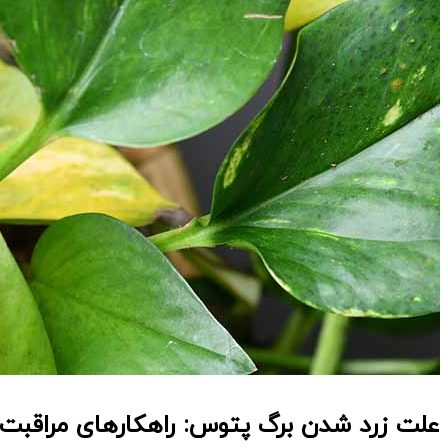
علت زرد شدن برگ پتوس: راهکارهای مراقبت ا