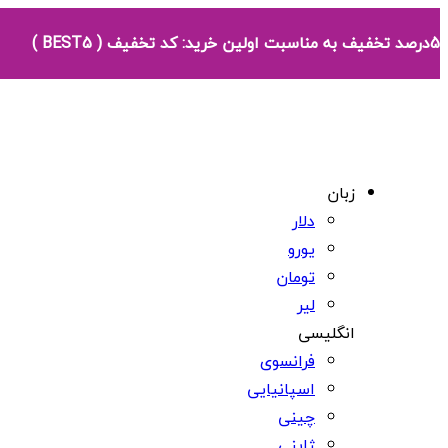
5درصد تخفیف به مناسبت اولین خرید: کد تخفیف ( BEST5 )
زبان
دلار
یورو
تومان
لیر
انگلیسی
فرانسوی
اسپانیایی
چینی
ژاپنی