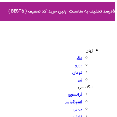
5درصد تخفیف به مناسبت اولین خرید: کد تخفیف ( BEST5 )
زبان
دلار
یورو
تومان
لیر
انگلیسی
فرانسوی
اسپانیایی
چینی
ژاپنی