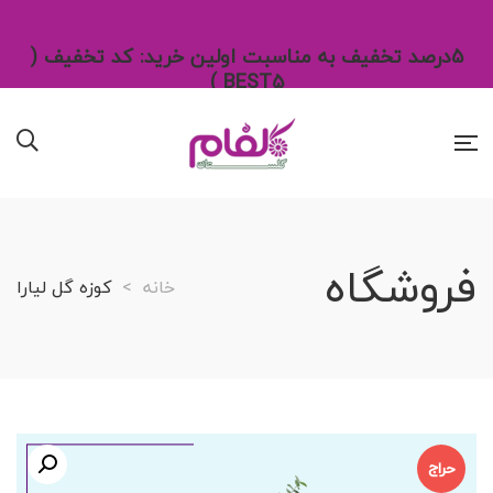
5درصد تخفیف به مناسبت اولین خرید: کد تخفیف (
BEST5 )
فروشگاه
خانه
>
کوزه گل لیارا
حراج