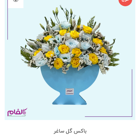
باکس گل ساغر