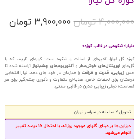
کوزه گل لیارا
قیمت
قیمت
۴,۰۰۰,۰۰۰
تومان
۳,۹۰۰,۰۰۰
تومان
اصلی
فعلی
۴,۰۰۰,۰۰۰ تومان
بود.
است.
«لیارا؛ شکوهی در قالب کوزه»
کوزه گل
لیارا
، آمیزه‌ای از اصالت و شکوه است؛ کوزه‌ای ظریف که با
گل‌های
اورینتال‌های خوش‌عطر
و
آنتوریوم‌های چشم‌نواز
آراسته شده تا
حس
زیبایی، قدرت و ظرافت
را هم‌زمان در خود جای دهد. لیارا انتخابی
درخشان برای لحظات خاص، هدیه‌ای متفاوت و دکوری چشم‌گیر برای هر
فضاست؛
تجلی زیبایی مدرن در قالبی سنتی.
تحویل 2 ساعته در سراسر تهران
دیزاین ها بر مبنای گلهای موجود روزانه، با احتمال 15 درصد تغییر
انجام می‌شود.