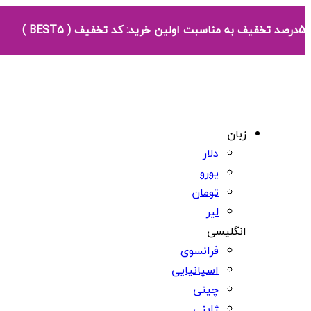
5درصد تخفیف به مناسبت اولین خرید: کد تخفیف ( BEST5 )
زبان
دلار
یورو
تومان
لیر
انگلیسی
فرانسوی
اسپانیایی
چینی
ژاپنی