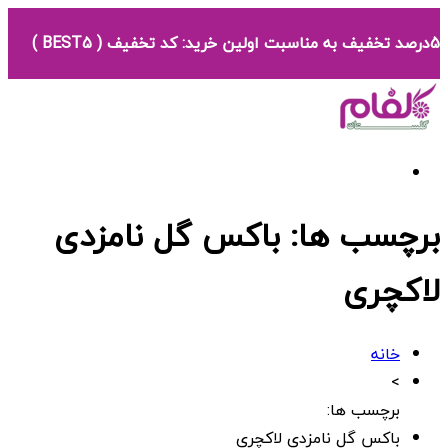
5درصد تخفیف به مناسبت اولین خرید: کد تخفیف ( BEST5 )
برچسب ها: باکس گل نامزدی
لاکچری
خانه
>
برچسب ها:
باکس گل نامزدی لاکچری