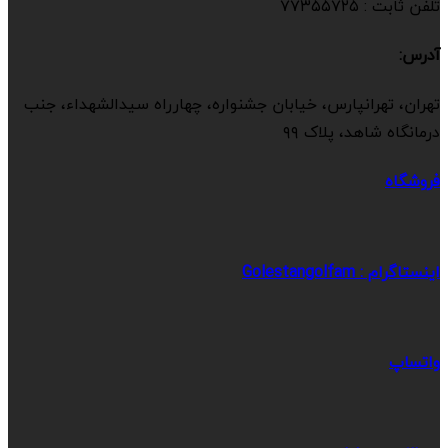
تلفن ثابت : ۷۷۳۵۵۷۲۵
آدرس:
تهران، تهرانپارس، خیابان جشنواره، چهارراه سیدالشهداء، جنب
درمانگاه شاهد، پلاک ۹۹
فروشگاه
اینستاگرام : Golestangolfam
واتساپ