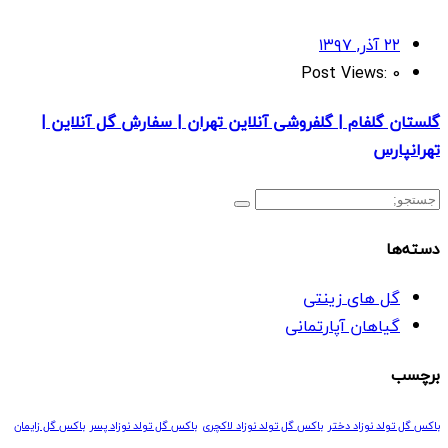
۲۲ آذر, ۱۳۹۷
Post Views:
0
گلستان گلفام | گلفروشی آنلاین تهران | سفارش گل آنلاین |
تهرانپارس
دسته‌ها
گل های زینتی
گیاهان آپارتمانی
برچسب
باکس گل تولد نوزاد دختر
باکس گل تولد نوزاد لاکچری
باکس گل تولد نوزاد پسر
باکس گل زایمان