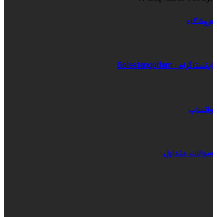
فروشگاه
اینستاگرام : Golestangolfam
واتساپ
سوالات متداول