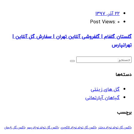
۲۲ آذر, ۱۳۹۷
Post Views:
0
گلستان گلفام | گلفروشی آنلاین تهران | سفارش گل آنلاین |
تهرانپارس
دسته‌ها
گل های زینتی
گیاهان آپارتمانی
برچسب
باکس گل تولد نوزاد دختر
باکس گل تولد نوزاد لاکچری
باکس گل تولد نوزاد پسر
باکس گل زایمان