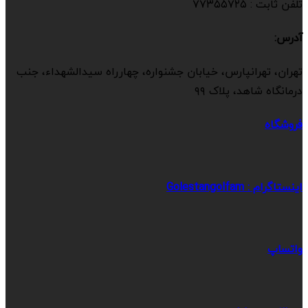
تلفن ثابت : ۷۷۳۵۵۷۲۵
آدرس:
تهران، تهرانپارس، خیابان جشنواره، چهارراه سیدالشهداء، جنب
درمانگاه شاهد، پلاک ۹۹
فروشگاه
اینستاگرام : Golestangolfam
واتساپ