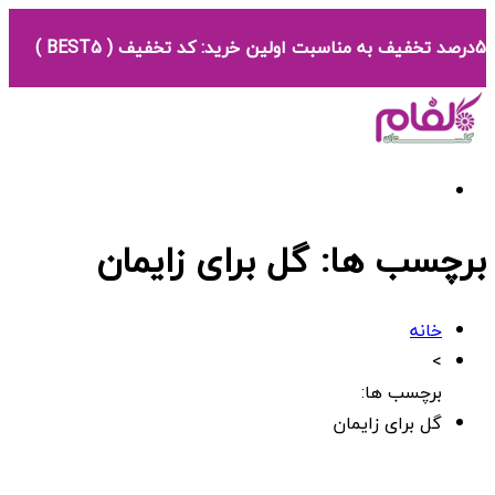
5درصد تخفیف به مناسبت اولین خرید: کد تخفیف ( BEST5 )
برچسب ها: گل برای زایمان
خانه
>
برچسب ها:
گل برای زایمان