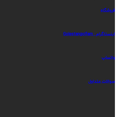
فروشگاه
اینستاگرام : Golestangolfam
واتساپ
سوالات متداول