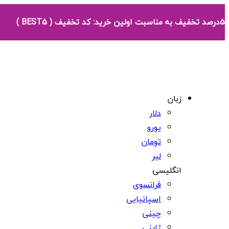
5درصد تخفیف به مناسبت اولین خرید: کد تخفیف ( BEST5 )
زبان
دلار
یورو
تومان
لیر
انگلیسی
فرانسوی
اسپانیایی
چینی
ژاپنی