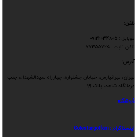
تلفن:
موبایل : ۰۹۱۲۲۰۳۴۸۰۵
تلفن ثابت : ۷۷۳۵۵۷۲۵
آدرس:
تهران، تهرانپارس، خیابان جشنواره، چهارراه سیدالشهداء، جنب
درمانگاه شاهد، پلاک ۹۹
فروشگاه
اینستاگرام : Golestangolfam