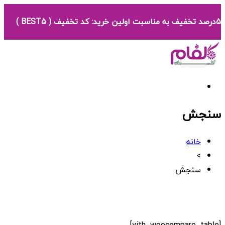
5درصد تخفیف به مناسبت اولین خرید: کد تخفیف ( BEST5 )
سنجش
خانه
>
سنجش
[yith_woocompare_table]