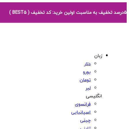
5درصد تخفیف به مناسبت اولین خرید: کد تخفیف ( BEST5 )
زبان
دلار
یورو
تومان
لیر
انگلیسی
فرانسوی
اسپانیایی
چینی
ژاپنی